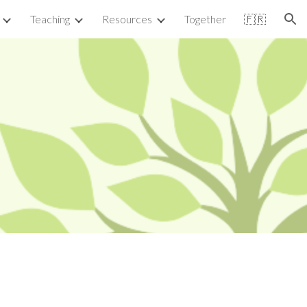
Teaching
Resources
Together
🇫🇷
ion