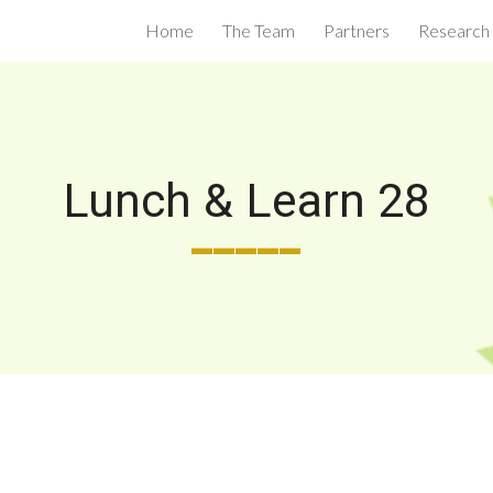
Home
The Team
Partners
Research
ip to main content
Skip to navigat
Lunch & Learn 28
_____