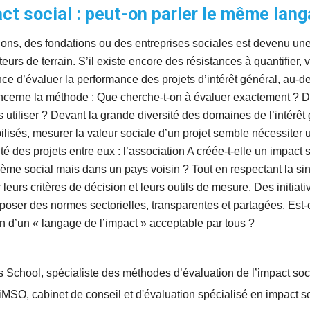
ct social : peut-on parler le même lang
ns, des fondations ou des entreprises sociales est devenu une pr
eurs de terrain. S’il existe encore des résistances à quantifier, v
ce d’évaluer la performance des projets d’intérêt général, au-del
oncerne la méthode : Que cherche-t-on à évaluer exactement ? De
s utiliser ? Devant la grande diversité des domaines de l’intérêt
obilisés, mesurer la valeur sociale d’un projet semble nécessite
é des projets entre eux : l’association A créée-t-elle un impact 
me social mais dans un pays voisin ? Tout en respectant la singu
urs critères de décision et leurs outils de mesure. Des initiat
poser des normes sectorielles, transparentes et partagées. Est-c
on d’un « langage de l’impact » acceptable par tous ?
School, spécialiste des méthodes d’évaluation de l’impact soci
iMSO, cabinet de conseil et d'évaluation spécialisé en impact so