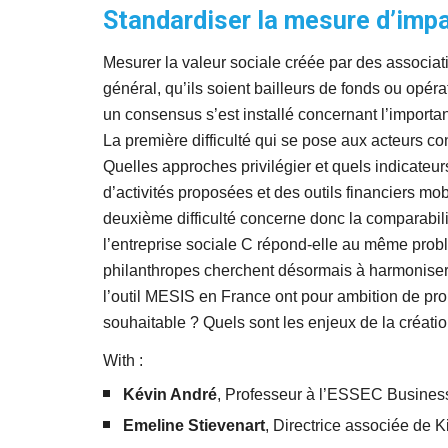
Standardiser la mesure d’impa
Mesurer la valeur sociale créée par des associatio
général, qu’ils soient bailleurs de fonds ou opérat
un consensus s’est installé concernant l’importan
La première difficulté qui se pose aux acteurs c
Quelles approches privilégier et quels indicateur
d’activités proposées et des outils financiers m
deuxième difficulté concerne donc la comparabilit
l’entreprise sociale C répond-elle au même problè
philanthropes cherchent désormais à harmoniser le
l’outil MESIS en France ont pour ambition de pro
souhaitable ? Quels sont les enjeux de la créati
With
 : 
Kévin André
, Professeur à l’ESSEC Business 
Emeline Stievenart
, Directrice associée de K