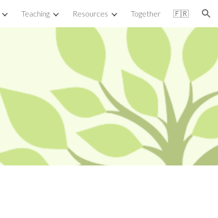
Teaching
Resources
Together
🇫🇷
ion