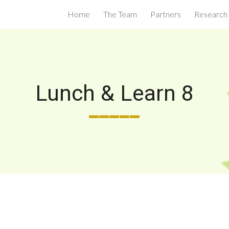
Home
The Team
Partners
Research
ip to main content
Skip to navigat
Lunch & Learn 8
_____